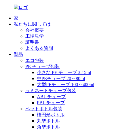
家
私たちに関しては
会社概要
工場見学
証明書
よくある質問
製品
エコ包装
PE チューブ包装
小さな PE チューブ 3-15ml
中PEチューブ 20～80ml
大型PEチューブ 100～400ml
ラミネートチューブ包装
ABL チューブ
PBL チューブ
ペットボトル包装
楕円形ボトル
丸型ボトル
角型ボトル