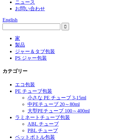
ニュース
お問い合わせ
English
家
製品
ジャー＆タブ包装
PS ジャー包装
カテゴリー
エコ包装
PE チューブ包装
小さな PE チューブ 3-15ml
中PEチューブ 20～80ml
大型PEチューブ 100～400ml
ラミネートチューブ包装
ABL チューブ
PBL チューブ
ペットボトル包装