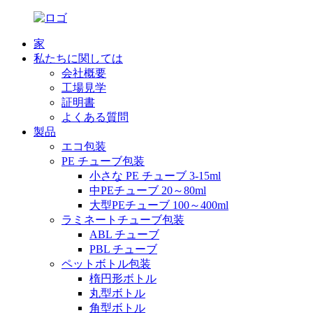
家
私たちに関しては
会社概要
工場見学
証明書
よくある質問
製品
エコ包装
PE チューブ包装
小さな PE チューブ 3-15ml
中PEチューブ 20～80ml
大型PEチューブ 100～400ml
ラミネートチューブ包装
ABL チューブ
PBL チューブ
ペットボトル包装
楕円形ボトル
丸型ボトル
角型ボトル