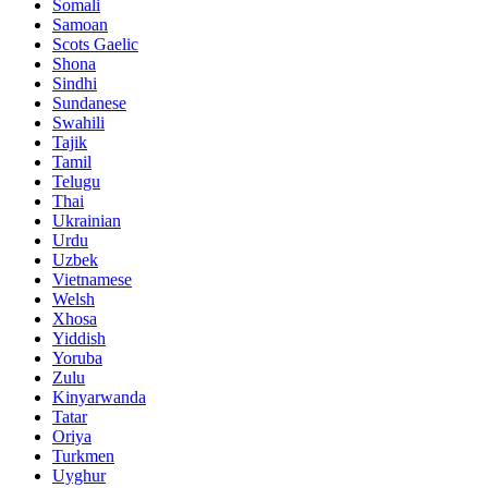
Somali
Samoan
Scots Gaelic
Shona
Sindhi
Sundanese
Swahili
Tajik
Tamil
Telugu
Thai
Ukrainian
Urdu
Uzbek
Vietnamese
Welsh
Xhosa
Yiddish
Yoruba
Zulu
Kinyarwanda
Tatar
Oriya
Turkmen
Uyghur