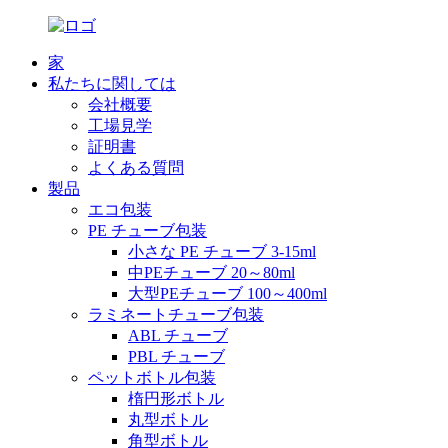
家
私たちに関しては
会社概要
工場見学
証明書
よくある質問
製品
エコ包装
PE チューブ包装
小さな PE チューブ 3-15ml
中PEチューブ 20～80ml
大型PEチューブ 100～400ml
ラミネートチューブ包装
ABL チューブ
PBL チューブ
ペットボトル包装
楕円形ボトル
丸型ボトル
角型ボトル