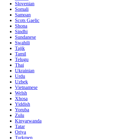
Slovenian
Somali
Samoan
Scots Gaelic
Shona
Sindhi
Sundanese
Swahili
Tajik
Tamil
Telugu
Thai
Ukrainian
Urdu
Uzbek
Vietnamese
Welsh
Xhosa
Yiddish
Yoruba
Zulu
Kinyarwanda
Tatar
Oriya
Turkmen